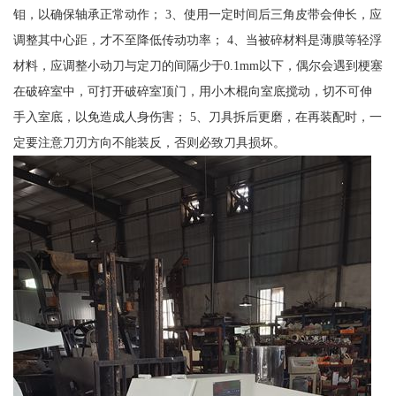
钼，以确保轴承正常动作； 3、使用一定时间后三角皮带会伸长，应
调整其中心距，才不至降低传动功率； 4、当被碎材料是薄膜等轻浮
材料，应调整小动刀与定刀的间隔少于0.1mm以下，偶尔会遇到梗塞
在破碎室中，可打开破碎室顶门，用小木棍向室底搅动，切不可伸
手入室底，以免造成人身伤害； 5、刀具拆后更磨，在再装配时，一
定要注意刀刃方向不能装反，否则必致刀具损坏。