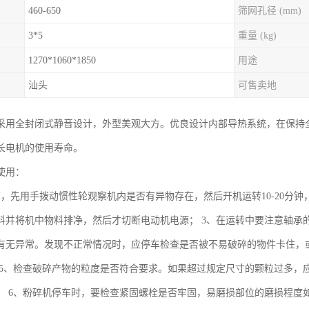
460-650
筛网孔径 (mm)
3*5
重量 (kg)
1270*1060*1850
用途
汕头
可售卖地
采用全封闭式静音设计，外型美观大方。优良设计内部导热系统，在保持
长电机的使用寿命。
使用：
前，先用手拨动惯性轮观察机内是否有异物存在，然后开机运转10-20分钟
料并将机中物料排净，然后才切断电动机电源； 3、在运转中要注意轴承
有无异常。发现不正常情况时，应停车检查是否被不易破碎的物件卡住，或
 5、检查破碎产物的粒度是否符合要求。如果超过规定尺寸的颗粒过多，应
； 6、粉碎机停车时，要检查紧固螺栓是否牢固，易磨损部位的磨损程度如