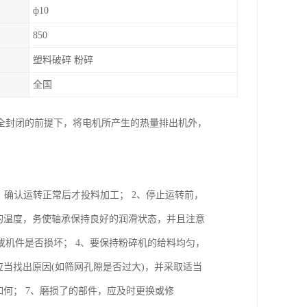
ф10
850
塑料破碎 粉碎
全国
全封闭的前提下，将电机所产生的热量排出机外，
，确认运转正常后才投料加工； 2、停止运转前，
的温度，务使轴承保持良好的润滑状态，并且注意
机件是否损坏； 4、要保持粉碎机的给料均匀，
当找出原因(如筛网孔隙是否过大)，并采取适当
何； 7、磨损了的部件，应及时更换或修