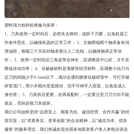
塑料强力粉碎机维修与保养：
1、刀具使用一定时间后，必然失去锋利，须拆下刃磨，以免机器工
作条件恶化，以确保机器的正常工作； 2、主轴两端两个轴承备有润
滑油咀，每隔三个月应对轴承座注入二化钼，以确保轴承正常动
作； 3、使用一定时间后三角皮带会伸长，应调整其中心距，才不至
降低传动功率； 4、当被破材料是薄膜等轻浮材料，应调整小动刀与
定刀的间隔少于0.1mm以下，偶尔会遇到梗塞在破碎室中，可打开破
碎室顶门，用小木棍向室底搅动，切不可伸手入室底，以免造成人
身伤害； 5、刀具拆后更磨，在再装配时，一定要注意刀刃方向不能
装反，否则必致刀具损坏。
我们公司始终坚持“品质至上、顾客为先、诚信经营、合作共赢”的经
营宗旨，以“求真务实、变革创新”的企业精神，以“诚信为本、优良
服务”的服务理念。我们热诚欢迎全国各地新老客户来人来电洽谈业