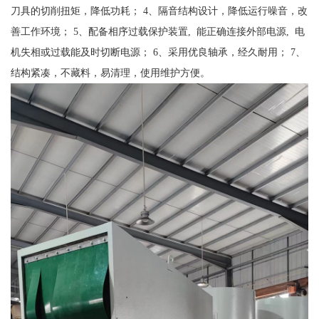
刀具的切削扭矩，降低功耗； 4、隔音结构设计，降低运行噪音，改
善工作环境； 5、配备相序过载保护装置, 能正确连接外部电源, 电
机失相或过载能及时切断电源； 6、采用优良轴承，经久耐用； 7、
结构紧凑，不藏料，易清理，使用维护方便。