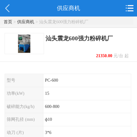
供应商机
首页
>
供应商机
> 汕头震龙600强力粉碎机厂
汕头震龙600强力粉碎机厂
21350.00
元/台 起
型号
PC-600
功率(kW)
15
破碎能力(kg/h)
600-800
筛网孔径 (mm)
ф10
动刀 (片)
3*6