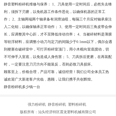
静音塑料粉碎机维修与保养： 1、刀具使用一定时间后，必然失去锋
利，须拆下刃磨，以免机器工作条件恶化，以确保机器的正常工
作； 2、主轴两端两个轴承备有润滑油咀，每隔三个月应对轴承座注
入二化钼，以确保轴承正常动作； 3、使用一定时间后三角皮带会伸
长，应调整其中心距，才不至降低传动功率； 4、当被碎材料是薄膜
等轻浮材料，应调整小动刀与定刀的间隔少于0.1mm以下，偶尔会遇
到梗塞在破碎室中，可打开粉碎室顶门，用小木棍向室底搅动，切
不可伸手入室底，以免造成人身伤害； 5、刀具拆后更磨，在再装配
时，一定要注意刀刃方向不能装反，否则必致刀具损坏。
顾客至上，价格合理，产品可靠，诚信经营！我们公司全体员工热
诚欢迎广大新老客户光临﹑惠顾，让我们携手共创辉煌。
静音粉碎机多少钱一台
强力粉碎机 静音粉碎机 塑料粉碎机
版权所有：汕头经济特区震龙塑料机械有限公司