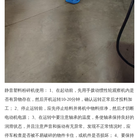
静音塑料粉碎机使用： 1、在起动前，先用手拨动惯性轮观察机内是
否有异物存在，然后开机运转10-20分钟，确认运转正常后才投料加
工； 2、停止运转前，应先停止给料并将机中物料排净，然后才切断
电动机电源； 3、在运转中要注意轴承的温度，务使轴承保持良好的
润滑状态，并且注意声音和振动有无异常。发现不正常情况时，应
停车检查是否被不易破碎的物件卡住，或机件是否损坏； 4、要保持