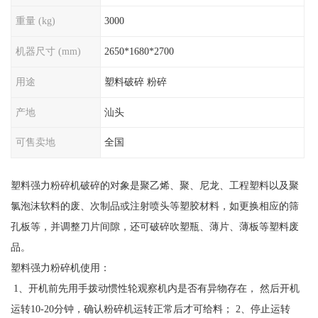
重量 (kg)
3000
机器尺寸 (mm)
2650*1680*2700
用途
塑料破碎 粉碎
产地
汕头
可售卖地
全国
塑料强力粉碎机破碎的对象是聚乙烯、聚、尼龙、工程塑料以及聚
氯泡沫软料的废、次制品或注射喷头等塑胶材料，如更换相应的筛
孔板等，并调整刀片间隙，还可破碎吹塑瓶、薄片、薄板等塑料废
品。
塑料强力粉碎机使用：
1、开机前先用手拨动惯性轮观察机内是否有异物存在， 然后开机
运转10-20分钟，确认粉碎机运转正常后才可给料； 2、停止运转