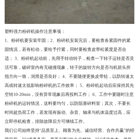
塑料强力粉碎机操作注意事项：
1、粉碎机要安装牢固；2、粉碎机安装完后，要检查各紧固件的紧
固情况，若有松动，要给予拧紧，同时要检查皮带松紧度是否合
适； 3、粉碎机起动前，先用手转动转子，检查一下转子运转是否灵
活可靠，破碎室内有无碰撞现象，转子的旋转方向是否与机箭头所
指方向一致，润滑是否良好； 4、不要随便更换皮带轮，以防转速太
高或转速太低影响粉碎机的工作效率； 5、粉碎机起动后应保持其先
空转10-20min，没有异常现象后再投料工作； 6、工作中要随时注意
粉碎机的运转情况，送料要均匀，以防阻塞碎料室；其次，不要长
时间超负荷工作，若发现有振动、杂音、轴承与机体温度过高，应
立即停机检查，排除故障后方可继续工作。
我们公司始终坚持“品质至上、顾客为先、诚信经营、合作共赢”的经