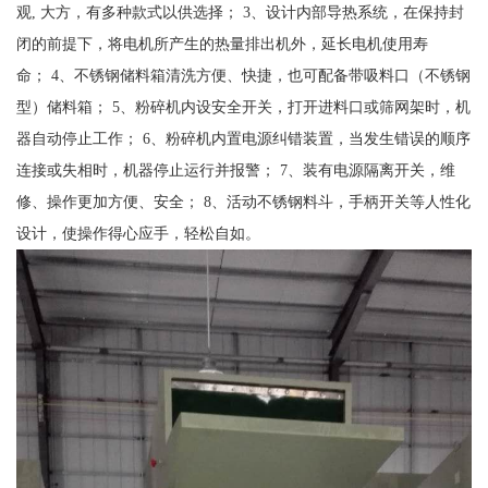
观, 大方，有多种款式以供选择； 3、设计内部导热系统，在保持封
闭的前提下，将电机所产生的热量排出机外，延长电机使用寿
命； 4、不锈钢储料箱清洗方便、快捷，也可配备带吸料口（不锈钢
型）储料箱； 5、粉碎机内设安全开关，打开进料口或筛网架时，机
器自动停止工作； 6、粉碎机内置电源纠错装置，当发生错误的顺序
连接或失相时，机器停止运行并报警； 7、装有电源隔离开关，维
修、操作更加方便、安全； 8、活动不锈钢料斗，手柄开关等人性化
设计，使操作得心应手，轻松自如。