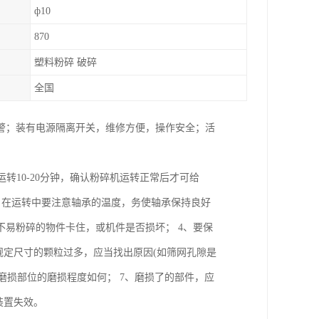
ф10
870
塑料粉碎 破碎
全国
警；装有电源隔离开关，维修方便，操作安全；活
转10-20分钟，确认粉碎机运转正常后才可给
3、在运转中要注意轴承的温度，务使轴承保持良好
易粉碎的物件卡住，或机件是否损坏； 4、要保
规定尺寸的颗粒过多，应当找出原因(如筛网孔隙是
磨损部位的磨损程度如何； 7、磨损了的部件，应
装置失效。