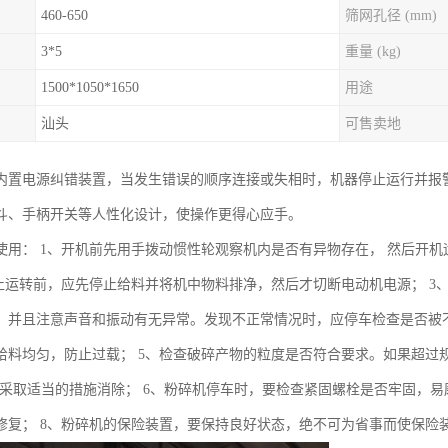
460-650
筛网孔径 (mm)
3*5
重量 (kg)
1500*1050*1650
用途
汕头
可售卖地
内置电源纠错装置，当发生错误的顺序连接或失相时，机器停止运行并报
斗、手柄开关等人性化设计，使操作更得心应手。
使用： 1、开机前先用手拨动惯性轮观察机内是否有异物存在， 然后开机运
停止运转前，应先停止给料并将机中物料排净，然后才切断电动机电源； 
，并且注意声音和振动有无异常。发现不正常情况时，应停车检查是否被不
给料均匀，防止过载； 5、检查破碎产物的粒度是否符合要求。如果超过
并采取适当的措施消除； 6、粉碎机停车时，要检查紧固螺栓是否牢固，易
修复； 8、粉碎机的保险装置，要保持良好状态，绝不可为省事而使保险