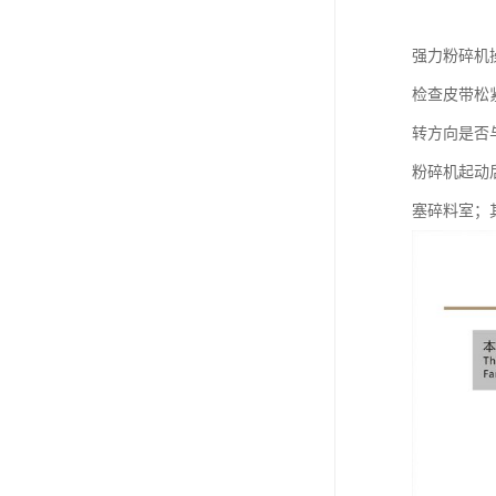
强力粉碎机
检查皮带松
转方向是否
粉碎机起动
塞碎料室；