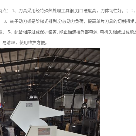
特点： 1、刀具采用经特殊热处理工具钢,刀口硬度高，刀体韧性好，； 2
； 3、转子动刀架是阶梯式排列,分散动力负荷，提高单片刀具的切削扭矩
； 5、配备相序过载保护装置, 能正确连接外部电源, 电机失相或过载能
，易清理，使用维护方便。