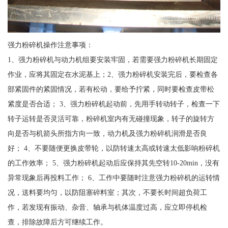
强力粉碎机操作注意事项：
1、强力粉碎机与动力机组要安装牢固，若需要强力粉碎机长期固定
作业，应将其固定在水泥基上；2、强力粉碎机安装完后，要检查各
部紧固件的紧固情况，若有松动，要给予拧紧，同时要检查皮带松
紧度是否合适； 3、强力粉碎机起动前，先用手转动转子，检查一下
转子运转是否灵活可靠，粉碎机室内有无碰撞现象，转子的旋转方
向是否与机箭头所指方向一致，动力机及强力粉碎机润滑是否良
好； 4、不要随便更换皮带轮，以防转速太高或转速太低影响粉碎机
的工作效率； 5、强力粉碎机起动后应保持其先空转10-20min，没有
异常现象后再投料工作； 6、工作中要随时注意强力粉碎机的运转情
况，送料要均匀，以防阻塞碎料室；其次，不要长时间超负荷工
作，若发现有振动、杂音、轴承与机体温度过高，应立即停机检
查，排除故障后方可继续工作。