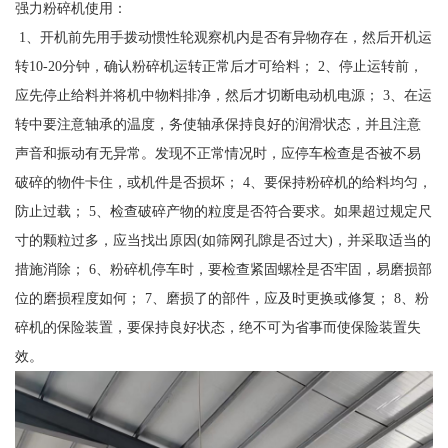
强力粉碎机使用：
1、开机前先用手拨动惯性轮观察机内是否有异物存在，然后开机运
转10-20分钟，确认粉碎机运转正常后才可给料； 2、停止运转前，
应先停止给料并将机中物料排净，然后才切断电动机电源； 3、在运
转中要注意轴承的温度，务使轴承保持良好的润滑状态，并且注意
声音和振动有无异常。发现不正常情况时，应停车检查是否被不易
破碎的物件卡住，或机件是否损坏； 4、要保持粉碎机的给料均匀，
防止过载； 5、检查破碎产物的粒度是否符合要求。如果超过规定尺
寸的颗粒过多，应当找出原因(如筛网孔隙是否过大)，并采取适当的
措施消除； 6、粉碎机停车时，要检查紧固螺栓是否牢固，易磨损部
位的磨损程度如何； 7、磨损了的部件，应及时更换或修复； 8、粉
碎机的保险装置，要保持良好状态，绝不可为省事而使保险装置失
效。