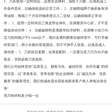
1、刀具使用一定时间后，必然失去锋利，须拆下刃磨，以免机器工
作条件恶化，以确保机器的正常工作； 2、主轴两端两个轴承备有润
滑油咀，每隔三个月应对轴承座注入二化钼，以确保轴承正常动
作； 3、使用一定时间后三角皮带会伸长，应调整其中心距，才不至
降低传动功率； 4、当被破材料是薄膜等轻浮材料，应调整小动刀与
定刀的间隔少于0.1mm以下，偶尔会遇到梗塞在破碎室中，可打开破
碎室顶门，用小木棍向室底搅动，切不可伸手入室底，以免造成人
身伤害； 5、刀具拆后更磨，在再装配时，一定要注意刀刃方向不能
装反，否则必致刀具损坏。
我们公司始终坚持“品质至上、顾客为先、诚信经营、合作共赢”的经
营宗旨，以“求真务实、变革创新”的企业精神，以“诚信为本、优良
服务”的服务理念。我们热诚欢迎全国各地新老客户来人来电洽谈业
务!
强力粉碎机多少钱一台