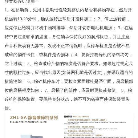
静音粉碎机使用：
1、在起动前，先用手拨动惯性轮观察机内是否有异物存在，然后开
机运转10-20分钟，确认运转正常后才投料加工； 2、停止运转前，
应先停止给料并将机中物料排净，然后才切断电动机电源； 3、在运
转中要注意轴承的温度，务使轴承保持良好的润滑状态，并且注意
声音和振动有无异常。发现不正常情况时，应停车检查是否被不易
破碎的物件卡住，或机件是否损坏； 4、要保持粉碎机的给料均匀，
防止过载； 5、检查破碎产物的粒度是否符合要求。如果超过规定尺
寸的颗粒过多，应当找出原因(如筛网孔隙是否过大)，并采取适当的
措施消除； 6、粉碎机停车时，要检查紧固螺栓是否牢固，易磨损部
位的磨损程度如何； 7、磨损了的部件，应及时更换或修复； 8、粉
碎机的保险装置，要保持良好状态，绝不可为省事而使保险装置失
效。