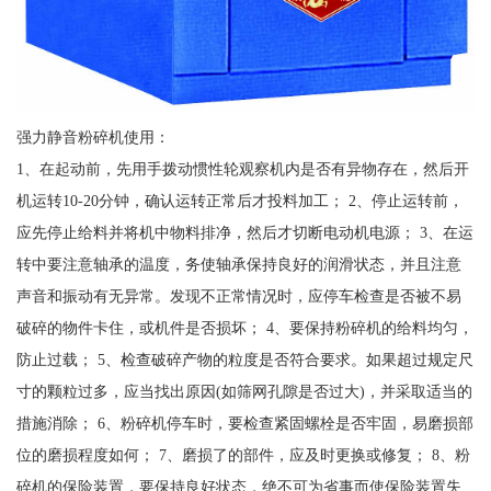
强力静音粉碎机使用：
1、在起动前，先用手拨动惯性轮观察机内是否有异物存在，然后开
机运转10-20分钟，确认运转正常后才投料加工； 2、停止运转前，
应先停止给料并将机中物料排净，然后才切断电动机电源； 3、在运
转中要注意轴承的温度，务使轴承保持良好的润滑状态，并且注意
声音和振动有无异常。发现不正常情况时，应停车检查是否被不易
破碎的物件卡住，或机件是否损坏； 4、要保持粉碎机的给料均匀，
防止过载； 5、检查破碎产物的粒度是否符合要求。如果超过规定尺
寸的颗粒过多，应当找出原因(如筛网孔隙是否过大)，并采取适当的
措施消除； 6、粉碎机停车时，要检查紧固螺栓是否牢固，易磨损部
位的磨损程度如何； 7、磨损了的部件，应及时更换或修复； 8、粉
碎机的保险装置，要保持良好状态，绝不可为省事而使保险装置失