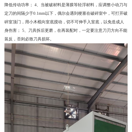
降低传动功率； 4、当被破材料是薄膜等轻浮材料，应调整小动刀与
定刀的间隔少于0.1mm以下，偶尔会遇到梗塞在破碎室中，可打开破
碎室顶门，用小木棍向室底搅动，切不可伸手入室底，以免造成人
身伤害； 5、刀具拆后更磨，在再装配时，一定要注意刀刃方向不能
装反，否则必致刀具损坏。