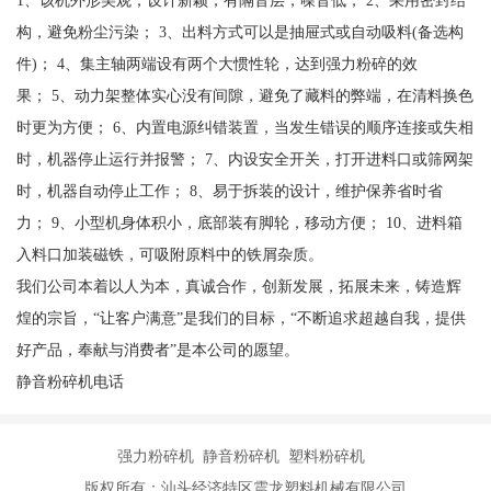
1、该机外形美观，设计新颖，有隔音层，噪音低； 2、采用密封结
构，避免粉尘污染； 3、出料方式可以是抽屉式或自动吸料(备选构
件)； 4、集主轴两端设有两个大惯性轮，达到强力粉碎的效
果； 5、动力架整体实心没有间隙，避免了藏料的弊端，在清料换色
时更为方便； 6、内置电源纠错装置，当发生错误的顺序连接或失相
时，机器停止运行并报警； 7、内设安全开关，打开进料口或筛网架
时，机器自动停止工作； 8、易于拆装的设计，维护保养省时省
力； 9、小型机身体积小，底部装有脚轮，移动方便； 10、进料箱
入料口加装磁铁，可吸附原料中的铁屑杂质。
我们公司本着以人为本，真诚合作，创新发展，拓展未来，铸造辉
煌的宗旨，“让客户满意”是我们的目标，“不断追求超越自我，提供
好产品，奉献与消费者”是本公司的愿望。
静音粉碎机电话
强力粉碎机 静音粉碎机 塑料粉碎机
版权所有：汕头经济特区震龙塑料机械有限公司