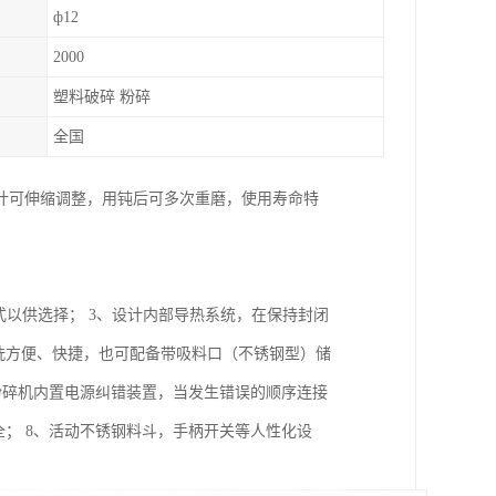
ф12
2000
塑料破碎 粉碎
全国
计可伸缩调整，用钝后可多次重磨，使用寿命特
式以供选择； 3、设计内部导热系统，在保持封闭
洗方便、快捷，也可配备带吸料口（不锈钢型）储
、粉碎机内置电源纠错装置，当发生错误的顺序连接
； 8、活动不锈钢料斗，手柄开关等人性化设