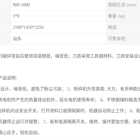
800-1000
筛网孔径 (mm)
3*8
重量 (kg)
2100*1450*2250
用途
汕头
可售卖地
的破碎室前后壁用双层隔音，噪音低；刀具采用工具钢材料，刀具安装设
产品说明：
音设计，噪音低，避免了粉尘污染； 2、粉碎机外型美观, 大方，有多种款
将电机所产生的热量排出机外，延长电机使用寿命； 4、不锈钢储料箱清
、粉碎机内设安全开关，打开进料口或筛网架时，机器自动停止工作； 6
机器停止运行并报警； 7、装有电源隔离开关，维修、操作更加方便、安全
得心应手，轻松自如。