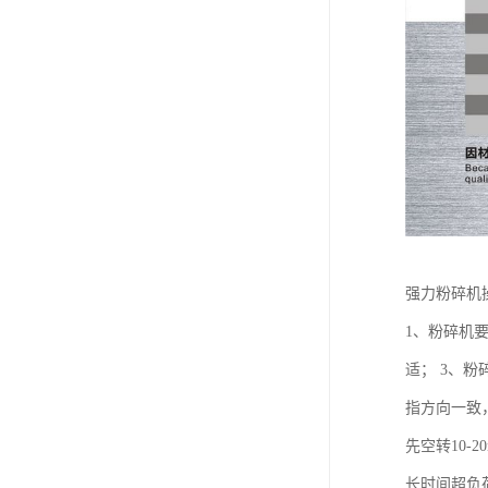
强力粉碎机
1、粉碎机
适； 3、
指方向一致
先空转10
长时间超负