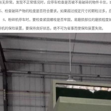
有无异常。发现不正常情况时，应停车检查是否被不易破碎的物件卡住，或
 5、检查破碎产物的粒度是否符合要求。如果超过规定尺寸的颗粒过多，应
； 6、粉碎机停车时，要检查紧固螺栓是否牢固，易磨损部位的磨损程度如
粉碎机的保险装置，要保持良好状态，绝不可为省事而使保险装置失效。