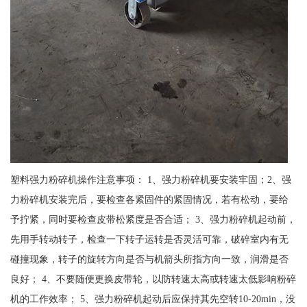
塑料强力粉碎机操作注意事项： 1、强力粉碎机要安装牢固；2、强
力粉碎机安装完后，要检查各紧固件的紧固情况，若有松动，要给
予拧紧，同时要检查皮带松紧度是否合适； 3、强力粉碎机起动前，
先用手转动转子，检查一下转子运转是否灵活可靠，破碎室内有无
碰撞现象，转子的旋转方向是否与机箭头所指方向一致，润滑是否
良好； 4、不要随便更换皮带轮，以防转速太高或转速太低影响粉碎
机的工作效率； 5、强力粉碎机起动后应保持其先空转10-20min，没