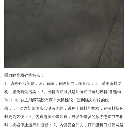
强力静音粉碎机特点：
1、该机外形美观，设计新颖，有隔音层，噪音低； 2、采用密封结
构，避免粉尘污染； 3、出料方式可以是抽屉式或自动吸料(备选构
件)； 4、集主轴两端设有两个大惯性轮，达到强力粉碎的效
果； 5、动力架整体实心没有间隙，避免了藏料的弊端，在清料换色
时更为方便； 6、内置电源纠错装置，当发生错误的顺序连接或失相
时，机器停止运行并报警； 7、内设安全开关，打开进料口或筛网架