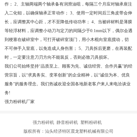
作； 2、主轴两端两个轴承备有润滑油咀，每隔三个月应对轴承座注
入二化钼，以确保轴承正常动作； 3、使用一定时间后三角皮带会伸
长，应调整其中心距，才不至降低传动功率； 4、当被碎材料是薄膜
等轻浮材料，应调整小动刀与定刀的间隔少于0.1mm以下，偶尔会遇
到梗塞在破碎室中，可打开破碎室顶门，用小木棍向室底搅动，切
不可伸手入室底，以免造成人身伤害； 5、刀具拆后更磨，在再装配
时，一定要注意刀刃方向不能装反，否则必致刀具损坏。
我们公司始终坚持“品质至上、顾客为先、诚信经营、合作共赢”的经
营宗旨，以“求真务实、变革创新”的企业精神，以“诚信为本、优良
服务”的服务理念。我们热诚欢迎全国各地新老客户来人来电洽谈业
务!
强力粉碎机厂家
强力粉碎机 静音粉碎机 塑料粉碎机
版权所有：汕头经济特区震龙塑料机械有限公司