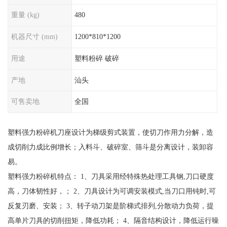
重量 (kg)
480
机器尺寸 (mm)
1200*810*1200
用途
塑料粉碎 破碎
产地
汕头
可售卖地
全国
塑料强力粉碎机刀座设计为梯级剪式装置，使切刀作用力分解，造
成切削力成比例增长；入料斗、破碎室、筛斗是分离设计，装卸容
易。
塑料强力粉碎机特点： 1、刀具采用经特殊热处理工具钢,刀口硬度
高，刀体韧性好，； 2、刀具设计为可调安装模式,当刀口用钝时,可
反复刃磨、安装； 3、转子动刀架是阶梯式排列,分散动力负荷，提
高单片刀具的切削扭矩，降低功耗； 4、隔音结构设计，降低运行噪