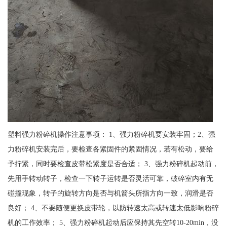
塑料强力粉碎机操作注意事项： 1、强力粉碎机要安装牢固；2、强
力粉碎机安装完后，要检查各紧固件的紧固情况，若有松动，要给
予拧紧，同时要检查皮带松紧度是否合适； 3、强力粉碎机起动前，
先用手转动转子，检查一下转子运转是否灵活可靠，破碎室内有无
碰撞现象，转子的旋转方向是否与机箭头所指方向一致，润滑是否
良好； 4、不要随便更换皮带轮，以防转速太高或转速太低影响粉碎
机的工作效率； 5、强力粉碎机起动后应保持其先空转10-20min，没