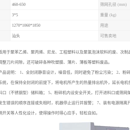
460-650
筛网孔径 (mm)
3*5
重量 (kg)
1270*1060*1850
用途
汕头
可售卖地
适用于聚苯乙烯、聚丙烯、尼龙、工程塑料以及聚氯泡沫软料的废、次制
调整刀片间隙，还可破碎各种吹塑膜、薄片、薄板等塑料废品。
产品说明： 1、全封闭静音设计，噪音低，同时避免了粉尘污染； 2、粉碎
系统，在保持全封闭的前提下，将电机所产生的热量排出机外，延长电机使
料口（不锈钢型）储料箱； 5、粉碎机内设安全开关，打开进料口或筛网
发生错误的顺序连接或失相时，机器停止运行并报警； 7、装有电源隔离
柄开关等人性化设计，使得操作时得心应手，轻松自如。