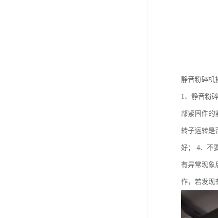
静音粉碎机
1、静音粉
部紧固件的
转子运转是
好； 4、不
有异常现象
作，若发现