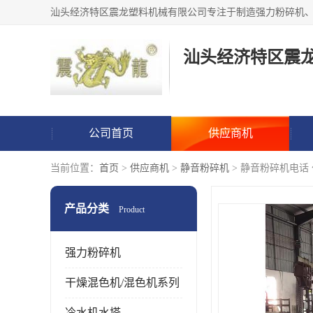
汕头经济特区震
公司首页
供应商机
当前位置：
首页
>
供应商机
>
静音粉碎机
> 静音粉碎机电话
产品分类
Product
强力粉碎机
干燥混色机/混色机系列
冷水机水塔