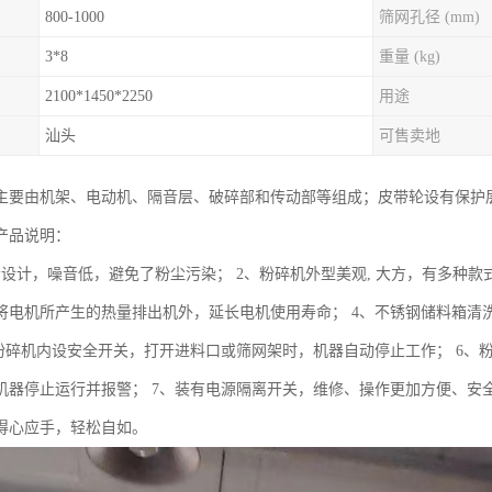
800-1000
筛网孔径 (mm)
3*8
重量 (kg)
2100*1450*2250
用途
汕头
可售卖地
主要由机架、电动机、隔音层、破碎部和传动部等组成；皮带轮设有保护
产品说明：
音设计，噪音低，避免了粉尘污染； 2、粉碎机外型美观, 大方，有多种款
将电机所产生的热量排出机外，延长电机使用寿命； 4、不锈钢储料箱清
、粉碎机内设安全开关，打开进料口或筛网架时，机器自动停止工作； 6
机器停止运行并报警； 7、装有电源隔离开关，维修、操作更加方便、安全
得心应手，轻松自如。