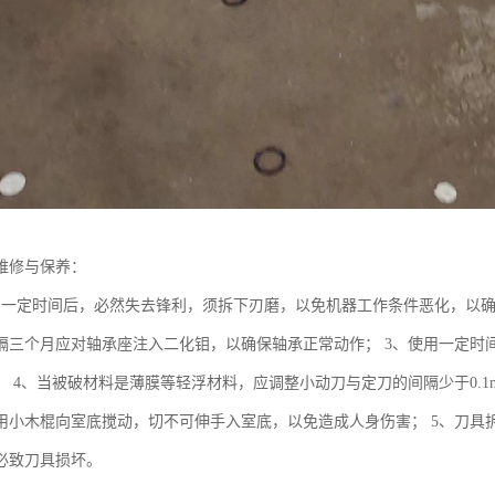
维修与保养：
用一定时间后，必然失去锋利，须拆下刃磨，以免机器工作条件恶化，以确
隔三个月应对轴承座注入二化钼，以确保轴承正常动作； 3、使用一定时
； 4、当被破材料是薄膜等轻浮材料，应调整小动刀与定刀的间隔少于0.
用小木棍向室底搅动，切不可伸手入室底，以免造成人身伤害； 5、刀具
必致刀具损坏。