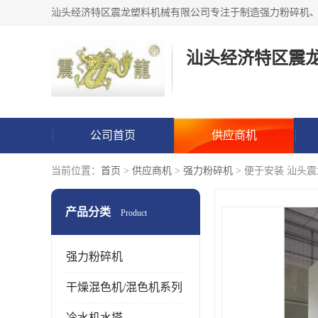
汕头经济特区震
公司首页
供应商机
当前位置：
首页
>
供应商机
>
强力粉碎机
> 便于安装 汕头震
产品分类
Product
强力粉碎机
干燥混色机/混色机系列
冷水机水塔