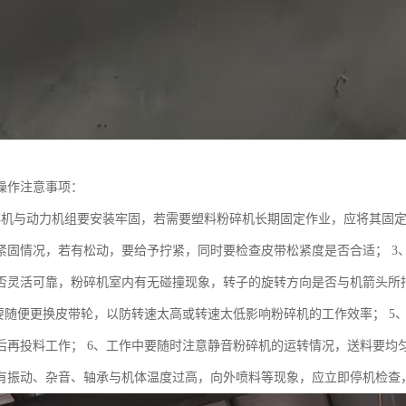
操作注意事项：
碎机与动力机组要安装牢固，若需要塑料粉碎机长期固定作业，应将其固定
紧固情况，若有松动，要给予拧紧，同时要检查皮带松紧度是否合适； 3
否灵活可靠，粉碎机室内有无碰撞现象，转子的旋转方向是否与机箭头所
要随便更换皮带轮，以防转速太高或转速太低影响粉碎机的工作效率； 5、静
后再投料工作； 6、工作中要随时注意静音粉碎机的运转情况，送料要均
有振动、杂音、轴承与机体温度过高，向外喷料等现象，应立即停机检查