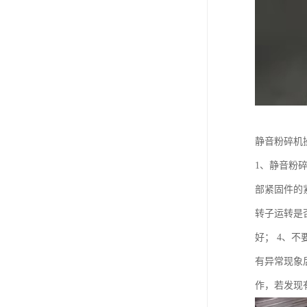
静音粉碎机
1、静音粉
部紧固件的
转子运转是
好； 4、不
有异常现象
作，若发现