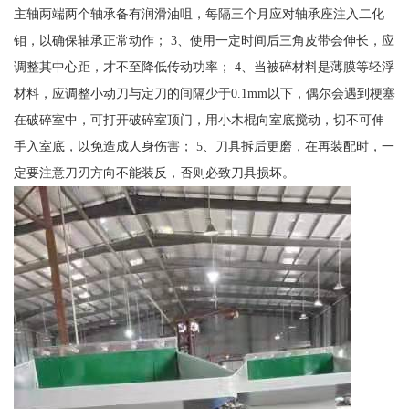
主轴两端两个轴承备有润滑油咀，每隔三个月应对轴承座注入二化
钼，以确保轴承正常动作； 3、使用一定时间后三角皮带会伸长，应
调整其中心距，才不至降低传动功率； 4、当被碎材料是薄膜等轻浮
材料，应调整小动刀与定刀的间隔少于0.1mm以下，偶尔会遇到梗塞
在破碎室中，可打开破碎室顶门，用小木棍向室底搅动，切不可伸
手入室底，以免造成人身伤害； 5、刀具拆后更磨，在再装配时，一
定要注意刀刃方向不能装反，否则必致刀具损坏。