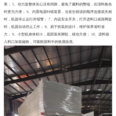
果； 5、动力架整体实心没有间隙，避免了藏料的弊端，在清料换色
时更为方便； 6、内置电源纠错装置，当发生错误的顺序连接或失相
时，机器停止运行并报警； 7、内设安全开关，打开进料口或筛网架
时，机器自动停止工作； 8、易于拆装的设计，维护保养省时省
力； 9、小型机身体积小，底部装有脚轮，移动方便； 10、进料箱
入料口加装磁铁，可吸附原料中的铁屑杂质。