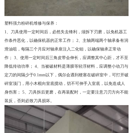
塑料强力粉碎机维修与保养：
1、刀具使用一定时间后，必然失去锋利，须拆下刃磨，以免机器工
作条件恶化，以确保机器的正常工作； 2、主轴两端两个轴承备有润
滑油咀，每隔三个月应对轴承座注入二化钼，以确保轴承正常动
作； 3、使用一定时间后三角皮带会伸长，应调整其中心距，才不至
降低传动功率； 4、当被破材料是薄膜等轻浮材料，应调整小动刀与
定刀的间隔少于0.1mm以下，偶尔会遇到梗塞在破碎室中，可打开破
碎室顶门，用小木棍向室底搅动，切不可伸手入室底，以免造成人
身伤害； 5、刀具拆后更磨，在再装配时，一定要注意刀刃方向不能
装反，否则必致刀具损坏。