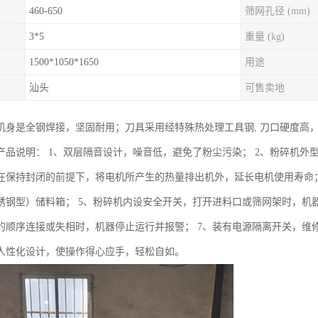
460-650
筛网孔径 (mm)
3*5
重量 (kg)
1500*1050*1650
用途
汕头
可售卖地
机身是全钢焊接，坚固耐用；刀具采用经特殊热处理工具钢, 刀口硬度高
产品说明： 1、双层隔音设计，噪音低，避免了粉尘污染； 2、粉碎机外型
在保持封闭的前提下，将电机所产生的热量排出机外，延长电机使用寿命；
锈钢型）储料箱； 5、粉碎机内设安全开关，打开进料口或筛网架时，机
的顺序连接或失相时，机器停止运行并报警； 7、装有电源隔离开关，维
人性化设计，使操作得心应手，轻松自如。