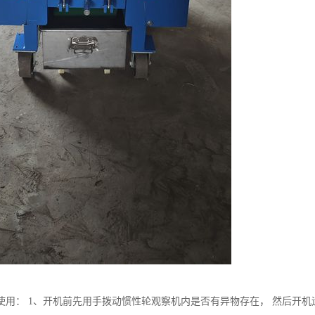
使用： 1、开机前先用手拨动惯性轮观察机内是否有异物存在， 然后开机运