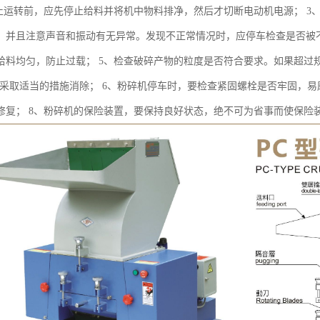
停止运转前，应先停止给料并将机中物料排净，然后才切断电动机电源； 
，并且注意声音和振动有无异常。发现不正常情况时，应停车检查是否被不
给料均匀，防止过载； 5、检查破碎产物的粒度是否符合要求。如果超过
并采取适当的措施消除； 6、粉碎机停车时，要检查紧固螺栓是否牢固，易
修复； 8、粉碎机的保险装置，要保持良好状态，绝不可为省事而使保险