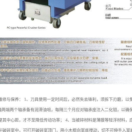
维修与保养： 1、刀具使用一定时间后，必然失去锋利，须拆下刃磨，以
主轴两端两个轴承备有润滑油咀，每隔三个月应对轴承座注入二化钼，以确
整其中心距，才不至降低传动功率； 4、当被碎材料是薄膜等轻浮材料，应
在破碎室中，可打开破碎室顶门，用小木棍向室底搅动，切不可伸手入室底