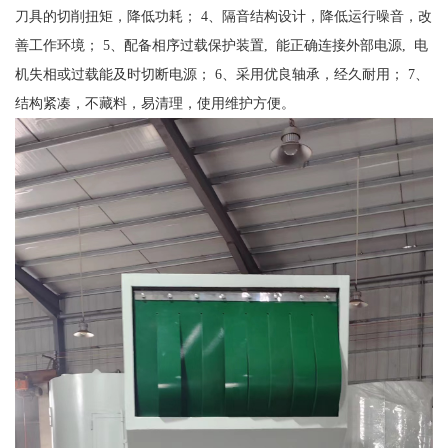
刀具的切削扭矩，降低功耗； 4、隔音结构设计，降低运行噪音，改
善工作环境； 5、配备相序过载保护装置, 能正确连接外部电源, 电
机失相或过载能及时切断电源； 6、采用优良轴承，经久耐用； 7、
结构紧凑，不藏料，易清理，使用维护方便。