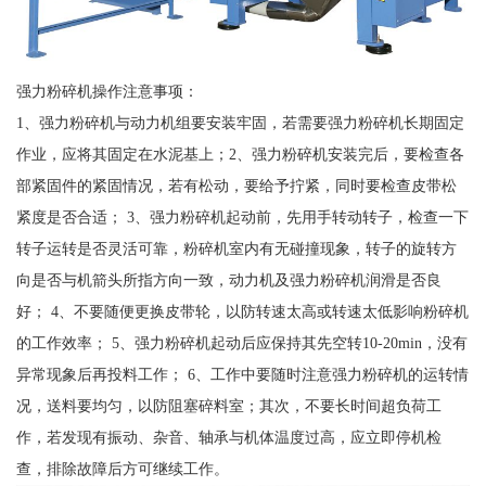
强力粉碎机操作注意事项：
1、强力粉碎机与动力机组要安装牢固，若需要强力粉碎机长期固定
作业，应将其固定在水泥基上；2、强力粉碎机安装完后，要检查各
部紧固件的紧固情况，若有松动，要给予拧紧，同时要检查皮带松
紧度是否合适； 3、强力粉碎机起动前，先用手转动转子，检查一下
转子运转是否灵活可靠，粉碎机室内有无碰撞现象，转子的旋转方
向是否与机箭头所指方向一致，动力机及强力粉碎机润滑是否良
好； 4、不要随便更换皮带轮，以防转速太高或转速太低影响粉碎机
的工作效率； 5、强力粉碎机起动后应保持其先空转10-20min，没有
异常现象后再投料工作； 6、工作中要随时注意强力粉碎机的运转情
况，送料要均匀，以防阻塞碎料室；其次，不要长时间超负荷工
作，若发现有振动、杂音、轴承与机体温度过高，应立即停机检
查，排除故障后方可继续工作。