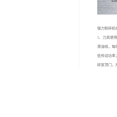
强力粉碎机
1、刀具使
滑油咀，每
低传动功率
碎室顶门，
装反，否则