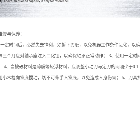
维修与保养：
用一定时间后，必然失去锋利，须拆下刃磨，以免机器工作条件恶化，以确
隔三个月应对轴承座注入二化钼，以确保轴承正常动作； 3、使用一定时
； 4、当被破材料是薄膜等轻浮材料，应调整小动刀与定刀的间隔少于0.
用小木棍向室底搅动，切不可伸手入室底，以免造成人身伤害； 5、刀具
必致刀具损坏。