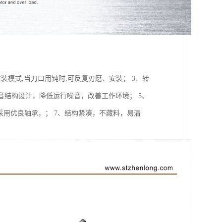
装模式,当刀口用钝时,可反复刃磨、安装； 3、转
音结构设计，降低运行噪音，改善工作环境； 5、
、采用优良轴承，； 7、结构紧凑，不藏料，易清