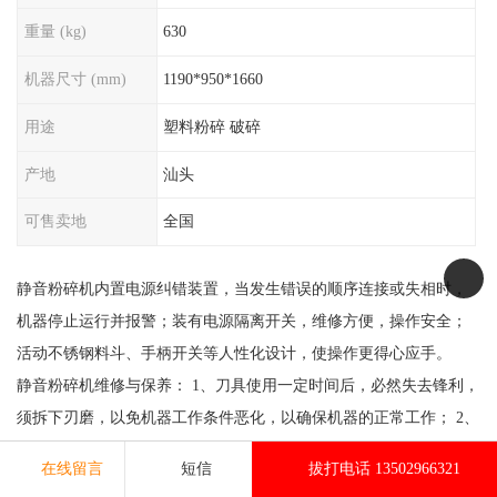
重量 (kg)
630
机器尺寸 (mm)
1190*950*1660
用途
塑料粉碎 破碎
产地
汕头
可售卖地
全国
静音粉碎机内置电源纠错装置，当发生错误的顺序连接或失相时，
机器停止运行并报警；装有电源隔离开关，维修方便，操作安全；
活动不锈钢料斗、手柄开关等人性化设计，使操作更得心应手。
静音粉碎机维修与保养： 1、刀具使用一定时间后，必然失去锋利，
须拆下刃磨，以免机器工作条件恶化，以确保机器的正常工作； 2、
主轴两端两个轴承备有润滑油咀，每隔三个月应对轴承座注入二化
在线留言
短信
拔打电话 13502966321
钼，以确保轴承正常动作； 3、使用一定时间后三角皮带会伸长，应