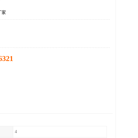
厂家
6321
4