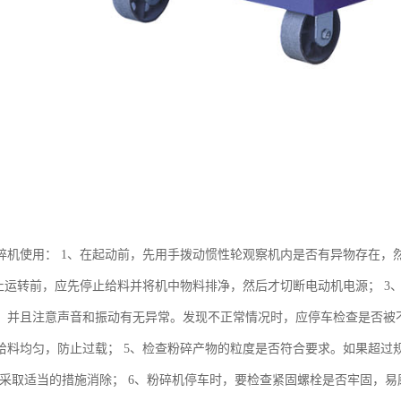
碎机使用： 1、在起动前，先用手拨动惯性轮观察机内是否有异物存在，然
停止运转前，应先停止给料并将机中物料排净，然后才切断电动机电源； 
，并且注意声音和振动有无异常。发现不正常情况时，应停车检查是否被不
给料均匀，防止过载； 5、检查粉碎产物的粒度是否符合要求。如果超过
并采取适当的措施消除； 6、粉碎机停车时，要检查紧固螺栓是否牢固，易