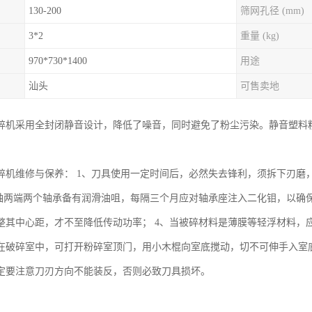
130-200
筛网孔径 (mm)
3*2
重量 (kg)
970*730*1400
用途
汕头
可售卖地
碎机采用全封闭静音设计，降低了噪音，同时避免了粉尘污染。静音塑料
碎机维修与保养： 1、刀具使用一定时间后，必然失去锋利，须拆下刃磨
主轴两端两个轴承备有润滑油咀，每隔三个月应对轴承座注入二化钼，以确
整其中心距，才不至降低传动功率； 4、当被碎材料是薄膜等轻浮材料，应
在破碎室中，可打开粉碎室顶门，用小木棍向室底搅动，切不可伸手入室底
定要注意刀刃方向不能装反，否则必致刀具损坏。