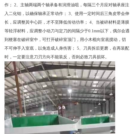
作； 2、主轴两端两个轴承备有润滑油咀，每隔三个月应对轴承座注
入二化钼，以确保轴承正常动作； 3、使用一定时间后三角皮带会伸
长，应调整其中心距，才不至降低传动功率； 4、当被碎材料是薄膜
等轻浮材料，应调整小动刀与定刀的间隔少于0.1mm以下，偶尔会遇
到梗塞在破碎室中，可打开破碎室顶门，用小木棍向室底搅动，切
不可伸手入室底，以免造成人身伤害； 5、刀具拆后更磨，在再装配
时，一定要注意刀刃方向不能装反，否则必致刀具损坏。