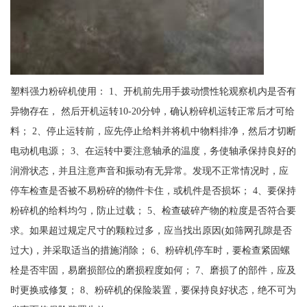
塑料强力粉碎机使用： 1、开机前先用手拨动惯性轮观察机内是否有
异物存在， 然后开机运转10-20分钟，确认粉碎机运转正常后才可给
料； 2、停止运转前，应先停止给料并将机中物料排净，然后才切断
电动机电源； 3、在运转中要注意轴承的温度，务使轴承保持良好的
润滑状态，并且注意声音和振动有无异常。发现不正常情况时，应
停车检查是否被不易粉碎的物件卡住，或机件是否损坏； 4、要保持
粉碎机的给料均匀，防止过载； 5、检查破碎产物的粒度是否符合要
求。如果超过规定尺寸的颗粒过多，应当找出原因(如筛网孔隙是否
过大)，并采取适当的措施消除； 6、粉碎机停车时，要检查紧固螺
栓是否牢固，易磨损部位的磨损程度如何； 7、磨损了的部件，应及
时更换或修复； 8、粉碎机的保险装置，要保持良好状态，绝不可为