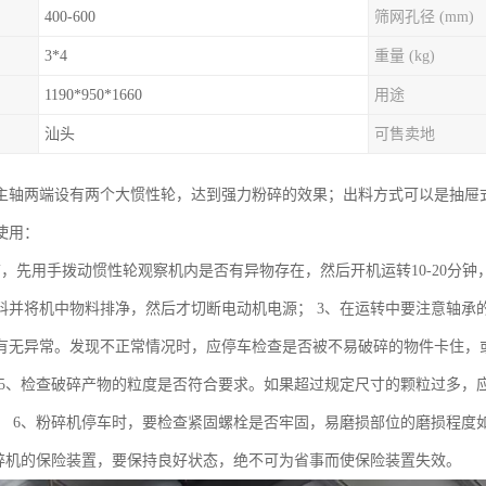
400-600
筛网孔径 (mm)
3*4
重量 (kg)
1190*950*1660
用途
汕头
可售卖地
主轴两端设有两个大惯性轮，达到强力粉碎的效果；出料方式可以是抽屉式
使用：
前，先用手拨动惯性轮观察机内是否有异物存在，然后开机运转10-20分钟
料并将机中物料排净，然后才切断电动机电源； 3、在运转中要注意轴承
有无异常。发现不正常情况时，应停车检查是否被不易破碎的物件卡住，或
 5、检查破碎产物的粒度是否符合要求。如果超过规定尺寸的颗粒过多，应
； 6、粉碎机停车时，要检查紧固螺栓是否牢固，易磨损部位的磨损程度如
粉碎机的保险装置，要保持良好状态，绝不可为省事而使保险装置失效。