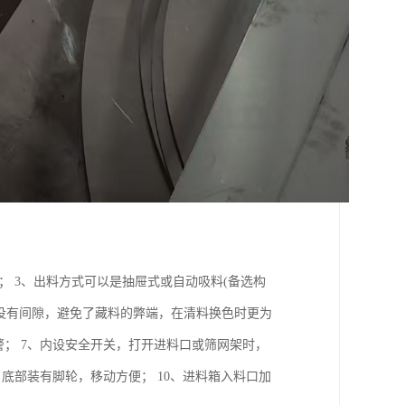
； 3、出料方式可以是抽屉式或自动吸料(备选构
心没有间隙，避免了藏料的弊端，在清料换色时更为
警； 7、内设安全开关，打开进料口或筛网架时，
底部装有脚轮，移动方便； 10、进料箱入料口加