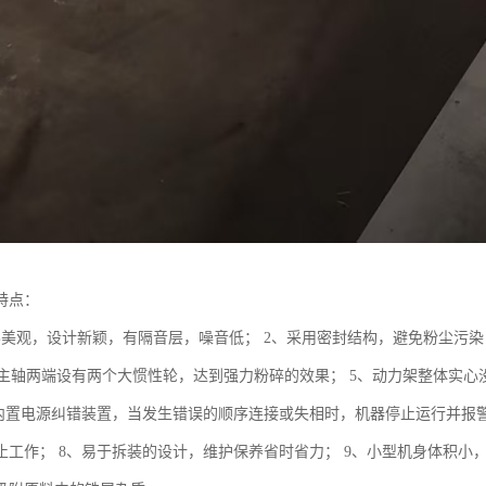
特点：
形美观，设计新颖，有隔音层，噪音低； 2、采用密封结构，避免粉尘污染
、集主轴两端设有两个大惯性轮，达到强力粉碎的效果； 5、动力架整体实
、内置电源纠错装置，当发生错误的顺序连接或失相时，机器停止运行并报
止工作； 8、易于拆装的设计，维护保养省时省力； 9、小型机身体积小，