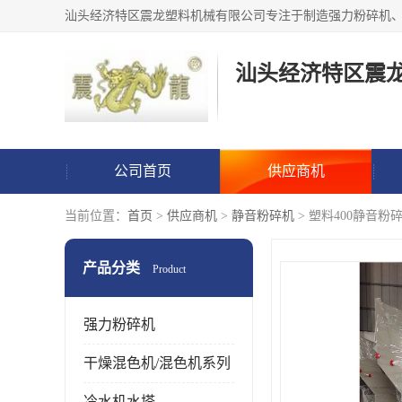
汕头经济特区震
公司首页
供应商机
当前位置：
首页
>
供应商机
>
静音粉碎机
> 塑料400静音粉
产品分类
Product
强力粉碎机
干燥混色机/混色机系列
冷水机水塔