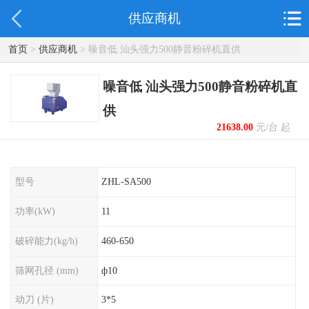
供应商机
首页
>
供应商机
> 噪音低 汕头强力500静音粉碎机直供
噪音低 汕头强力500静音粉碎机直
供
21638.00
元/台 起
型号
ZHL-SA500
功率(kW)
11
破碎能力(kg/h)
460-650
筛网孔径 (mm)
ф10
动刀 (片)
3*5