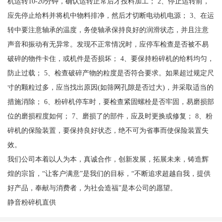
机运转10-20分钟，确认运转正常后才投料加工； 2、停止运转前，
应先停止给料并将机中物料排净，然后才切断电动机电源； 3、在运
转中要注意轴承的温度，务使轴承保持良好的润滑状态，并且注意
声音和振动有无异常。发现不正常情况时，应停车检查是否被不易
破碎的物件卡住，或机件是否损坏； 4、要保持粉碎机的给料均匀，
防止过载； 5、检查破碎产物的粒度是否符合要求。如果超过规定尺
寸的颗粒过多，应当找出原因(如筛网孔隙是否过大)，并采取适当的
措施消除； 6、粉碎机停车时，要检查紧固螺栓是否牢固，易磨损部
位的磨损程度如何； 7、磨损了的部件，应及时更换或修复； 8、粉
碎机的保险装置，要保持良好状态，绝不可为省事而使保险装置失
效。
我们公司本着以人为本，真诚合作，创新发展，拓展未来，铸造辉
煌的宗旨，“让客户满意”是我们的目标，“不断追求超越自我，提供
好产品，奉献与消费者，为社会造福”是本公司的愿望。
静音粉碎机直供