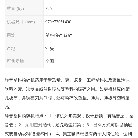
重量 (kg)
320
机器尺寸 (mm)
970*730*1400
用途
塑料粉碎 破碎
产地
汕头
可售卖地
全国
静音塑料粉碎机适用于聚乙烯、聚、尼龙、工程塑料以及聚氯泡沫
软料的废、次制品或注射喷头等塑料的破碎之用。如更换相应的筛
孔板等，并调整刀片间隙，还可粉碎吹塑瓶、薄片、薄板等塑料废
品。
静音塑料粉碎机特点： 1、该机外形美观，设计新颖，有隔音层，噪
音低； 2、采用密封结构，避免粉尘污染； 3、出料方式可以是抽屉
式或自动吸料(备选构件)； 4、集主轴两端设有两个大惯性轮，达到