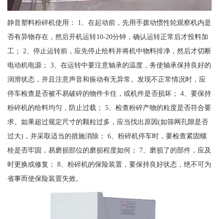
静音塑料粉碎机使用： 1、在起动前，先用手拨动惯性轮观察机内是
否有异物存在，然后开机运转10-20分钟，确认运转正常后才投料加
工； 2、停止运转前，应先停止给料并将机中物料排净，然后才切断
电动机电源； 3、在运转中要注意轴承的温度，务使轴承保持良好的
润滑状态，并且注意声音和振动有无异常。发现不正常情况时，应
停车检查是否被不易破碎的物件卡住，或机件是否损坏； 4、要保持
粉碎机的给料均匀，防止过载； 5、检查粉碎产物的粒度是否符合要
求。如果超过规定尺寸的颗粒过多，应当找出原因(如筛网孔隙是否
过大)，并采取适当的措施消除； 6、粉碎机停车时，要检查紧固螺
栓是否牢固，易磨损部位的磨损程度如何； 7、磨损了的部件，应及
时更换或修复； 8、粉碎机的保险装置，要保持良好状态，绝不可为
省事而使保险装置失效。