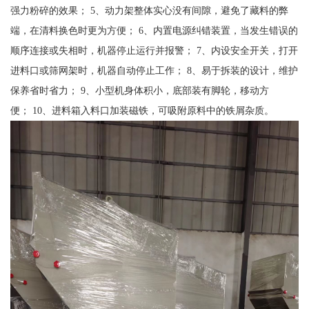
强力粉碎的效果； 5、动力架整体实心没有间隙，避免了藏料的弊
端，在清料换色时更为方便； 6、内置电源纠错装置，当发生错误的
顺序连接或失相时，机器停止运行并报警； 7、内设安全开关，打开
进料口或筛网架时，机器自动停止工作； 8、易于拆装的设计，维护
保养省时省力； 9、小型机身体积小，底部装有脚轮，移动方
便； 10、进料箱入料口加装磁铁，可吸附原料中的铁屑杂质。