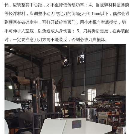
长，应调整其中心距，才不至降低传动功率； 4、当被碎材料是薄膜
等轻浮材料，应调整小动刀与定刀的间隔少于0.1mm以下，偶尔会遇
到梗塞在破碎室中，可打开破碎室顶门，用小木棍向室底搅动，切
不可伸手入室底，以免造成人身伤害； 5、刀具拆后更磨，在再装配
时，一定要注意刀刃方向不能装反，否则必致刀具损坏。