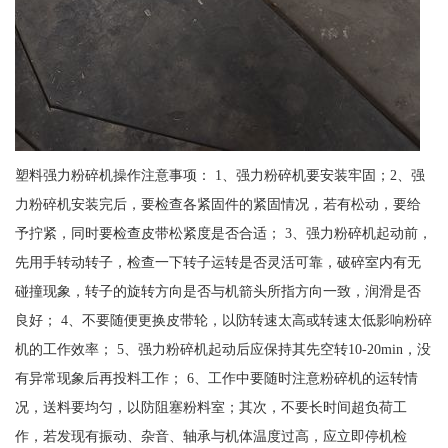
塑料强力粉碎机操作注意事项： 1、强力粉碎机要安装牢固；2、强
力粉碎机安装完后，要检查各紧固件的紧固情况，若有松动，要给
予拧紧，同时要检查皮带松紧度是否合适； 3、强力粉碎机起动前，
先用手转动转子，检查一下转子运转是否灵活可靠，破碎室内有无
碰撞现象，转子的旋转方向是否与机箭头所指方向一致，润滑是否
良好； 4、不要随便更换皮带轮，以防转速太高或转速太低影响粉碎
机的工作效率； 5、强力粉碎机起动后应保持其先空转10-20min，没
有异常现象后再投料工作； 6、工作中要随时注意粉碎机的运转情
况，送料要均匀，以防阻塞粉料室；其次，不要长时间超负荷工
作，若发现有振动、杂音、轴承与机体温度过高，应立即停机检