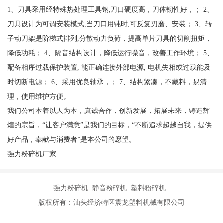
1、刀具采用经特殊热处理工具钢,刀口硬度高，刀体韧性好，； 2、
刀具设计为可调安装模式,当刀口用钝时,可反复刃磨、安装； 3、转
子动刀架是阶梯式排列,分散动力负荷，提高单片刀具的切削扭矩，
降低功耗； 4、隔音结构设计，降低运行噪音，改善工作环境； 5、
配备相序过载保护装置, 能正确连接外部电源, 电机失相或过载能及
时切断电源； 6、采用优良轴承，； 7、结构紧凑，不藏料，易清
理，使用维护方便。
我们公司本着以人为本，真诚合作，创新发展，拓展未来，铸造辉
煌的宗旨，“让客户满意”是我们的目标，“不断追求超越自我，提供
好产品，奉献与消费者”是本公司的愿望。
强力粉碎机厂家
强力粉碎机 静音粉碎机 塑料粉碎机
版权所有：汕头经济特区震龙塑料机械有限公司