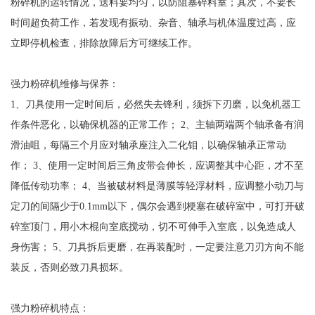
粉碎机的运转情况，送料要均匀，以防阻塞碎料室；其次，不要长
时间超负荷工作，若发现有振动、杂音、轴承与机体温度过高，应
立即停机检查，排除故障后方可继续工作。
强力粉碎机维修与保养：
1、刀具使用一定时间后，必然失去锋利，须拆下刃磨，以免机器工
作条件恶化，以确保机器的正常工作； 2、主轴两端两个轴承备有润
滑油咀，每隔三个月应对轴承座注入二化钼，以确保轴承正常动
作； 3、使用一定时间后三角皮带会伸长，应调整其中心距，才不至
降低传动功率； 4、当被破材料是薄膜等轻浮材料，应调整小动刀与
定刀的间隔少于0.1mm以下，偶尔会遇到梗塞在破碎室中，可打开破
碎室顶门，用小木棍向室底搅动，切不可伸手入室底，以免造成人
身伤害； 5、刀具拆后更磨，在再装配时，一定要注意刀刃方向不能
装反，否则必致刀具损坏。
强力粉碎机特点：