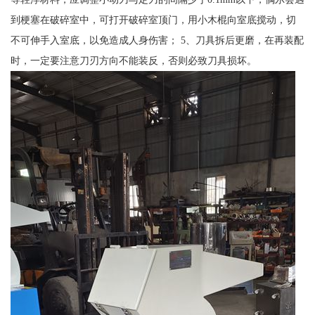
到梗塞在破碎室中，可打开破碎室顶门，用小木棍向室底搅动，切
不可伸手入室底，以免造成人身伤害； 5、刀具拆后更磨，在再装配
时，一定要注意刀刃方向不能装反，否则必致刀具损坏。