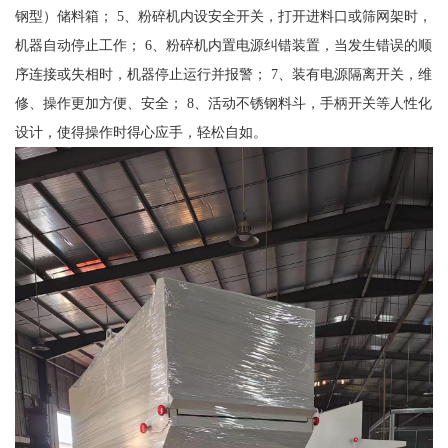
钢型）储料箱； 5、粉碎机内设安全开关，打开进料口或筛网架时，
机器自动停止工作； 6、粉碎机内置电源纠错装置，当发生错误的顺
序连接或失相时，机器停止运行并报警； 7、装有电源隔离开关，维
修、操作更加方便、安全； 8、活动不锈钢料斗，手柄开关等人性化
设计，使得操作时得心应手，轻松自如。