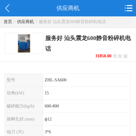
供应商机
首页
>
供应商机
> 服务好 汕头震龙600静音粉碎机电话
服务好 汕头震龙600静音粉碎机电
话
31850.00
元/台 起
型号
ZHL-SA600
功率(kW)
15
破碎能力(kg/h)
600-800
筛网孔径 (mm)
ф12
动刀 (片)
3*6