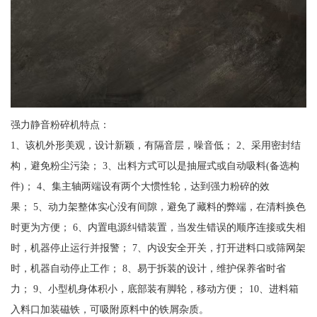
强力静音粉碎机特点：
1、该机外形美观，设计新颖，有隔音层，噪音低； 2、采用密封结
构，避免粉尘污染； 3、出料方式可以是抽屉式或自动吸料(备选构
件)； 4、集主轴两端设有两个大惯性轮，达到强力粉碎的效
果； 5、动力架整体实心没有间隙，避免了藏料的弊端，在清料换色
时更为方便； 6、内置电源纠错装置，当发生错误的顺序连接或失相
时，机器停止运行并报警； 7、内设安全开关，打开进料口或筛网架
时，机器自动停止工作； 8、易于拆装的设计，维护保养省时省
力； 9、小型机身体积小，底部装有脚轮，移动方便； 10、进料箱
入料口加装磁铁，可吸附原料中的铁屑杂质。