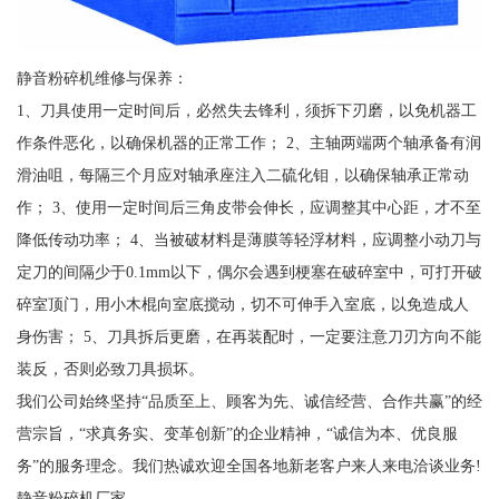
静音粉碎机维修与保养：
1、刀具使用一定时间后，必然失去锋利，须拆下刃磨，以免机器工
作条件恶化，以确保机器的正常工作； 2、主轴两端两个轴承备有润
滑油咀，每隔三个月应对轴承座注入二硫化钼，以确保轴承正常动
作； 3、使用一定时间后三角皮带会伸长，应调整其中心距，才不至
降低传动功率； 4、当被破材料是薄膜等轻浮材料，应调整小动刀与
定刀的间隔少于0.1mm以下，偶尔会遇到梗塞在破碎室中，可打开破
碎室顶门，用小木棍向室底搅动，切不可伸手入室底，以免造成人
身伤害； 5、刀具拆后更磨，在再装配时，一定要注意刀刃方向不能
装反，否则必致刀具损坏。
我们公司始终坚持“品质至上、顾客为先、诚信经营、合作共赢”的经
营宗旨，“求真务实、变革创新”的企业精神，“诚信为本、优良服
务”的服务理念。我们热诚欢迎全国各地新老客户来人来电洽谈业务!
静音粉碎机厂家