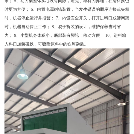
果； 5、动力架整体实心没有间隙，避免了藏料的弊端，在清料换色
时更为方便； 6、内置电源纠错装置，当发生错误的顺序连接或失相
时，机器停止运行并报警； 7、内设安全开关，打开进料口或筛网架
时，机器自动停止工作； 8、易于拆装的设计，维护保养省时省
力； 9、小型机身体积小，底部装有脚轮，移动方便； 10、进料箱
入料口加装磁铁，可吸附原料中的铁屑杂质。