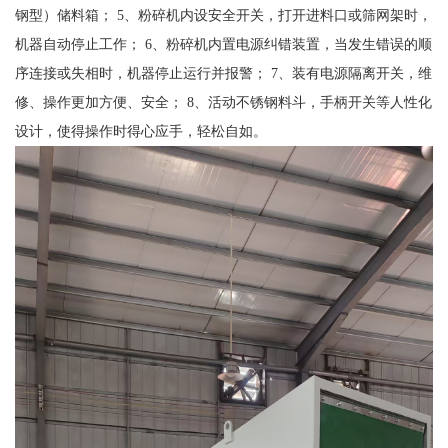
钢型）储料箱； 5、粉碎机内设安全开关，打开进料口或筛网架时，
机器自动停止工作； 6、粉碎机内置电源纠错装置，当发生错误的顺
序连接或失相时，机器停止运行并报警； 7、装有电源隔离开关，维
修、操作更加方便、安全； 8、活动不锈钢料斗，手柄开关等人性化
设计，使得操作时得心应手，轻松自如。