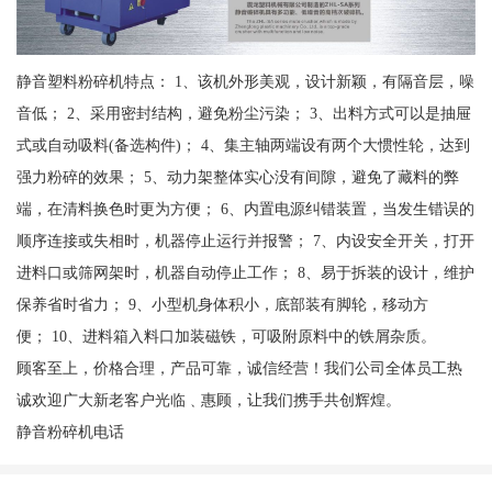
静音塑料粉碎机特点： 1、该机外形美观，设计新颖，有隔音层，噪
音低； 2、采用密封结构，避免粉尘污染； 3、出料方式可以是抽屉
式或自动吸料(备选构件)； 4、集主轴两端设有两个大惯性轮，达到
强力粉碎的效果； 5、动力架整体实心没有间隙，避免了藏料的弊
端，在清料换色时更为方便； 6、内置电源纠错装置，当发生错误的
顺序连接或失相时，机器停止运行并报警； 7、内设安全开关，打开
进料口或筛网架时，机器自动停止工作； 8、易于拆装的设计，维护
保养省时省力； 9、小型机身体积小，底部装有脚轮，移动方
便； 10、进料箱入料口加装磁铁，可吸附原料中的铁屑杂质。
顾客至上，价格合理，产品可靠，诚信经营！我们公司全体员工热
诚欢迎广大新老客户光临﹑惠顾，让我们携手共创辉煌。
静音粉碎机电话