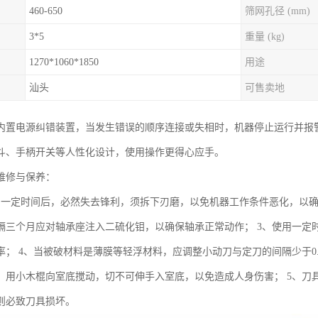
460-650
筛网孔径 (mm)
3*5
重量 (kg)
1270*1060*1850
用途
汕头
可售卖地
内置电源纠错装置，当发生错误的顺序连接或失相时，机器停止运行并报
斗、手柄开关等人性化设计，使用操作更得心应手。
维修与保养：
用一定时间后，必然失去锋利，须拆下刃磨，以免机器工作条件恶化，以确
隔三个月应对轴承座注入二硫化钼，以确保轴承正常动作； 3、使用一定
率； 4、当被破材料是薄膜等轻浮材料，应调整小动刀与定刀的间隔少于0
，用小木棍向室底搅动，切不可伸手入室底，以免造成人身伤害； 5、刀
则必致刀具损坏。