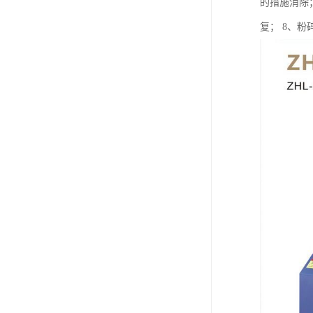
的措施消除
复； 8、