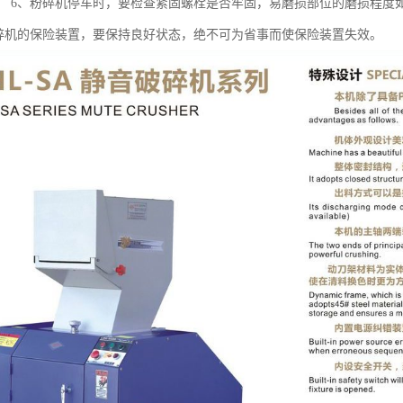
； 6、粉碎机停车时，要检查紧固螺栓是否牢固，易磨损部位的磨损程度如
粉碎机的保险装置，要保持良好状态，绝不可为省事而使保险装置失效。