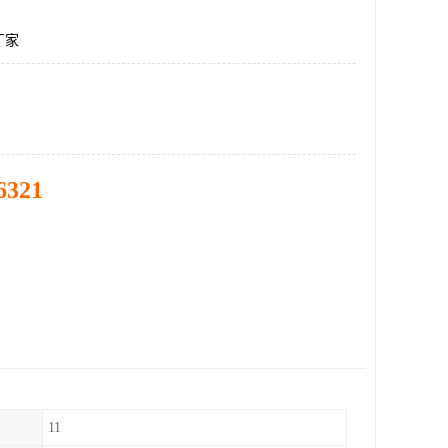
厂家
6321
11