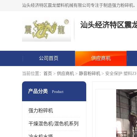
汕头经济特区震
公司首页
供应商机
当前位置：
首页
>
供应商机
>
静音粉碎机
> 安全保护 塑料Z
产品分类
Product
强力粉碎机
干燥混色机/混色机系列
冷水机水塔