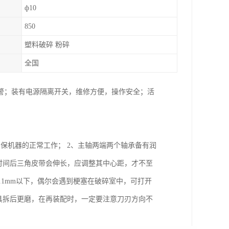
ф10
850
塑料破碎 粉碎
全国
警；装有电源隔离开关，维修方便，操作安全；活
保机器的正常工作； 2、主轴两端两个轴承备有润
时间后三角皮带会伸长，应调整其中心距，才不至
.1mm以下，偶尔会遇到梗塞在破碎室中，可打开
具拆后更磨，在再装配时，一定要注意刀刃方向不