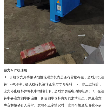
强力粉碎机使用：
1、开机前先用手拨动惯性轮观察机内是否有异物存在，然后开机运
转10-20分钟，确认粉碎机运转正常后才可给料； 2、停止运转前，
应先停止给料并将机中物料排净，然后才切断电动机电源； 3、在运
转中要注意轴承的温度，务使轴承保持良好的润滑状态，并且注意
声音和振动有无异常。发现不正常情况时，应停车检查是否被不易