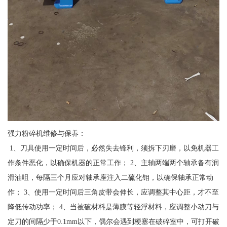
强力粉碎机维修与保养：
1、刀具使用一定时间后，必然失去锋利，须拆下刃磨，以免机器工
作条件恶化，以确保机器的正常工作； 2、主轴两端两个轴承备有润
滑油咀，每隔三个月应对轴承座注入二硫化钼，以确保轴承正常动
作； 3、使用一定时间后三角皮带会伸长，应调整其中心距，才不至
降低传动功率； 4、当被破材料是薄膜等轻浮材料，应调整小动刀与
定刀的间隔少于0.1mm以下，偶尔会遇到梗塞在破碎室中，可打开破