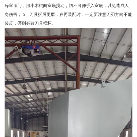
碎室顶门，用小木棍向室底搅动，切不可伸手入室底，以免造成人
身伤害； 5、刀具拆后更磨，在再装配时，一定要注意刀刃方向不能
装反，否则必致刀具损坏。