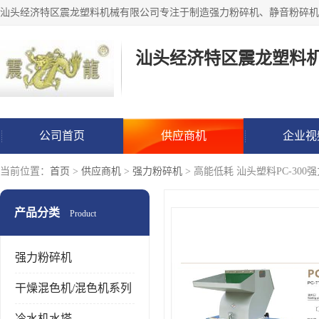
汕头经济特区震龙塑料
公司首页
供应商机
企业视
当前位置：
首页
>
供应商机
>
强力粉碎机
> 高能低耗 汕头塑料PC-30
产品分类
Product
强力粉碎机
干燥混色机/混色机系列
冷水机水塔