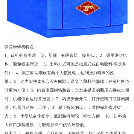
静音粉碎机特点：
1、该机外形美观，设计新颖，有隔音层，噪音低； 2、采用密封结
构，避免粉尘污染； 3、出料方式可以是抽屉式或自动吸料(备选构
件)； 4、集主轴两端设有两个大惯性轮，达到强力粉碎的效
果； 5、动力架整体实心没有间隙，避免了藏料的弊端，在清料换色
时更为方便； 6、内置电源纠错装置，当发生错误的顺序连接或失相
时，机器停止运行并报警； 7、内设安全开关，打开进料口或筛网架
时，机器自动停止工作； 8、易于拆装的设计，维护保养省时省
力； 9、小型机身体积小，底部装有脚轮，移动方便； 10、进料箱
入料口加装磁铁，可吸附原料中的铁屑杂质。
顾客至上，价格合理，产品可靠，诚信经营！我们公司全体员工热