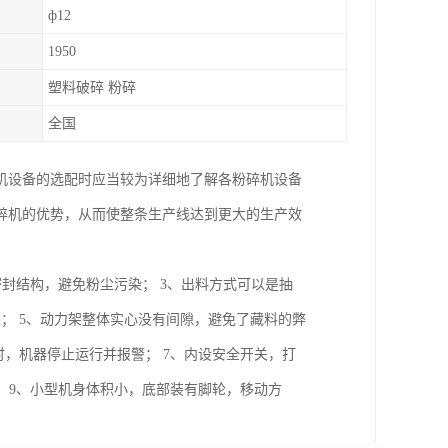
ф12
1950
塑料破碎 粉碎
全国
机设备的选配时应当较为详细地了解各粉碎机设备
碎机的优势，从而使整条生产线达到更大的生产效
密封结构，避免粉尘污染； 3、出料方式可以是抽
果； 5、动力架整体实心没有间隙，避免了藏料的弊
时，机器停止运行并报警； 7、内设安全开关，打
 9、小型机身体积小，底部装有脚轮，移动方