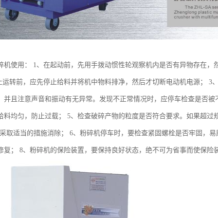
碎机使用： 1、在起动前，先用手拨动惯性轮观察机内是否有异物存在，然
停止运转前，应先停止给料并将机中物料排净，然后才切断电动机电源； 
，并且注意声音和振动有无异常。发现不正常情况时，应停车检查是否被不
给料均匀，防止过载； 5、检查破碎产物的粒度是否符合要求。如果超过
并采取适当的措施消除； 6、粉碎机停车时，要检查紧固螺栓是否牢固，易
修复； 8、粉碎机的保险装置，要保持良好状态，绝不可为省事而使保险