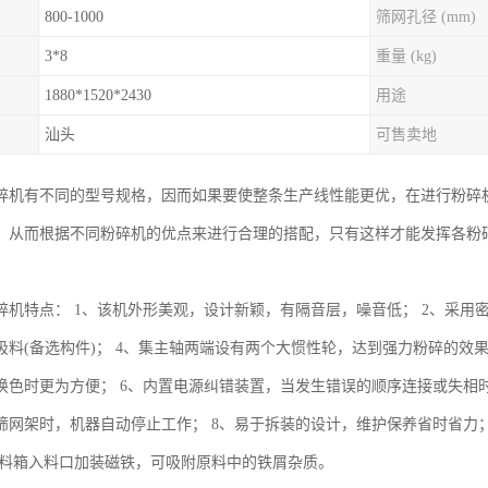
800-1000
筛网孔径 (mm)
3*8
重量 (kg)
1880*1520*2430
用途
汕头
可售卖地
碎机有不同的型号规格，因而如果要使整条生产线性能更优，在进行粉碎
，从而根据不同粉碎机的优点来进行合理的搭配，只有这样才能发挥各粉
碎机特点： 1、该机外形美观，设计新颖，有隔音层，噪音低； 2、采用
吸料(备选构件)； 4、集主轴两端设有两个大惯性轮，达到强力粉碎的效
换色时更为方便； 6、内置电源纠错装置，当发生错误的顺序连接或失相
筛网架时，机器自动停止工作； 8、易于拆装的设计，维护保养省时省力；
、进料箱入料口加装磁铁，可吸附原料中的铁屑杂质。