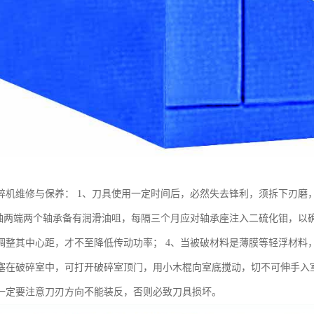
碎机维修与保养： 1、刀具使用一定时间后，必然失去锋利，须拆下刃磨
主轴两端两个轴承备有润滑油咀，每隔三个月应对轴承座注入二硫化钼，以
调整其中心距，才不至降低传动功率； 4、当被破材料是薄膜等轻浮材料，
塞在破碎室中，可打开破碎室顶门，用小木棍向室底搅动，切不可伸手入室
一定要注意刀刃方向不能装反，否则必致刀具损坏。