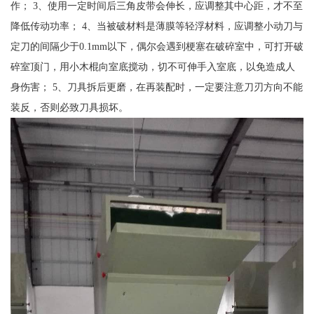
作； 3、使用一定时间后三角皮带会伸长，应调整其中心距，才不至
降低传动功率； 4、当被破材料是薄膜等轻浮材料，应调整小动刀与
定刀的间隔少于0.1mm以下，偶尔会遇到梗塞在破碎室中，可打开破
碎室顶门，用小木棍向室底搅动，切不可伸手入室底，以免造成人
身伤害； 5、刀具拆后更磨，在再装配时，一定要注意刀刃方向不能
装反，否则必致刀具损坏。