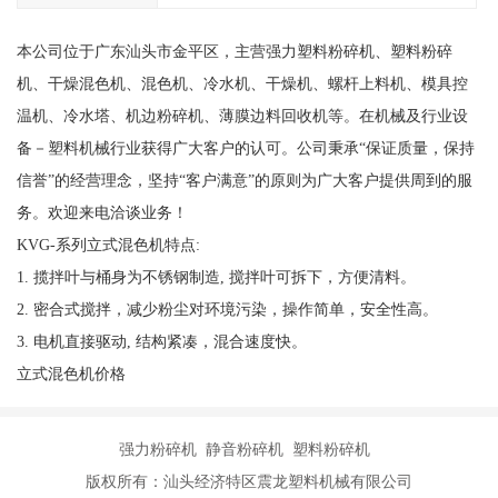
本公司位于广东汕头市金平区，主营强力塑料粉碎机、塑料粉碎
机、
干燥
混色机、
混色机、冷水机、干燥机、螺杆上料机、模具控
温机、冷水塔、机边粉碎机、薄膜边料回收机等。在机械及行业设
备－塑料机械行业获得广大客户的认可。公司秉承“保证质量，保持
信誉”的经营理念，坚持“客户满意”的原则为广大客户提供周到的服
务。欢迎来电洽谈业务！
K
V
G-
系列
立式混色机
特点
:
1.
揽拌叶与桶身为不锈钢制造
,
搅拌叶可拆下，方便清料。
2.
密合式搅拌，减少粉尘对环境污染，操作简单，安全性高。
3.
电机直接驱动
,
结构紧凑，混合速度快。
立式混色机价格
强力粉碎机 静音粉碎机 塑料粉碎机
版权所有：汕头经济特区震龙塑料机械有限公司